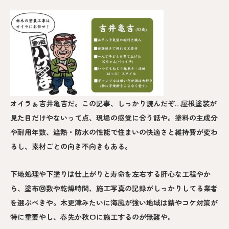
オイラぁ吉井亀吉だ。この記事、しっかり読んだぞ…屋根塗装が
見た目だけやないって点、現場の感覚に合う話や。塗料の主成分
や耐用年数、遮熱・防水の性能で住まいの快適さと維持費が変わ
るし、素材ごとの向き不向きもある。
下地処理や下塗りは仕上がりと寿命を左右する肝心な工程やか
ら、塗布回数や乾燥時間、施工写真の記録がしっかりしてる業者
を選ぶべきや。木更津みたいに海風が強い地域は錆やコケ対策が
特に重要やし、春先か秋口に施工するのが無難や。