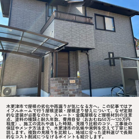
木更津市で屋根の劣化や雨漏りが気になる方へ。この記事ではア
イフルホームで行う屋根塗装・屋根塗り替えについて、なぜ定期
的な塗装が必要なのか、スレート・金属屋根など屋根材別の注意
点、塗料の種類と耐久年数、費用目安（おおむね50万〜120万円
程度）、施工の流れや適した時期、見積り比較のコツ、工事後の
保証やメンテ方法まで、木更津市の気候や実例を交えて丁寧に解
説します。複数の見積りを比較し、地域に合った塗料選びで長期
的なコスト削減につなげるポイントも紹介します。