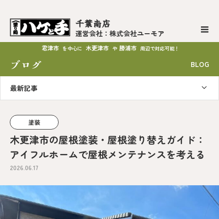
千葉南店
運営会社：株式会社ユーモア
君津市
木更津市
勝浦市
を中心に
や
周辺で対応可能！
ブログ
BLOG
最新記事
塗装
木更津市の屋根塗装・屋根塗り替えガイド：
アイフルホームで屋根メンテナンスを考える
2026.06.17