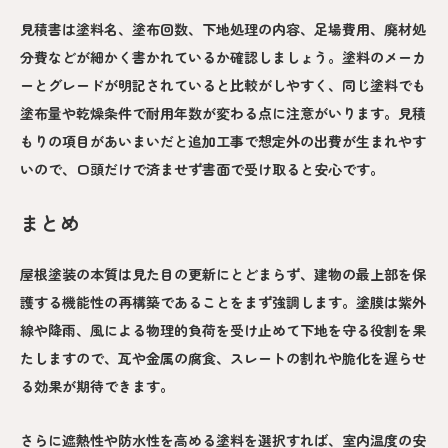
見積書は塗料名、塗布回数、下地処理の内容、足場費用、廃材処
分費などが細かく書かれているか確認しましょう。塗料のメーカ
ーとグレードが明記されていると比較がしやすく、同じ塗料でも
塗布量や乾燥条件で耐用年数が変わる点に注意がいります。見積
もりの項目があいまいだと追加工事で想定外の出費が生まれやす
いので、口頭だけで済ませず書面で受け取ると安心です。
まとめ
屋根塗装の本質は見た目の更新にとどまらず、建物の最上部を保
護する機能性の再構築であることをまず強調します。塗膜は紫外
線や降雨、風による物理的負荷を受け止めて下地を守る役割を果
たしますので、瓦や金属の腐食、スレートの割れや脆化を遅らせ
る効果が期待できます。
さらに遮熱性や防水性を高める塗料を選択すれば、室内温度の安