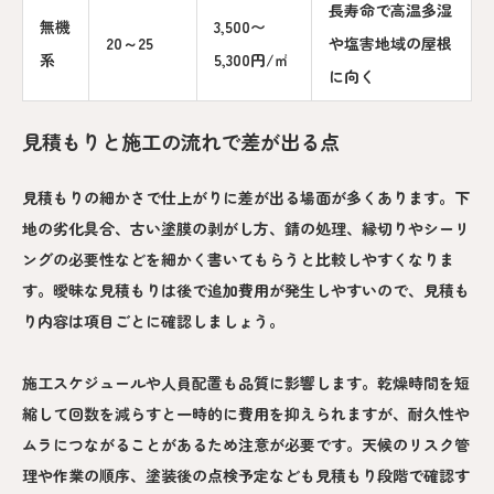
長寿命で高温多湿
無機
3,500〜
20～25
や塩害地域の屋根
系
5,300円/㎡
に向く
見積もりと施工の流れで差が出る点
見積もりの細かさで仕上がりに差が出る場面が多くあります。下
地の劣化具合、古い塗膜の剥がし方、錆の処理、縁切りやシーリ
ングの必要性などを細かく書いてもらうと比較しやすくなりま
す。曖昧な見積もりは後で追加費用が発生しやすいので、見積も
り内容は項目ごとに確認しましょう。
施工スケジュールや人員配置も品質に影響します。乾燥時間を短
縮して回数を減らすと一時的に費用を抑えられますが、耐久性や
ムラにつながることがあるため注意が必要です。天候のリスク管
理や作業の順序、塗装後の点検予定なども見積もり段階で確認す