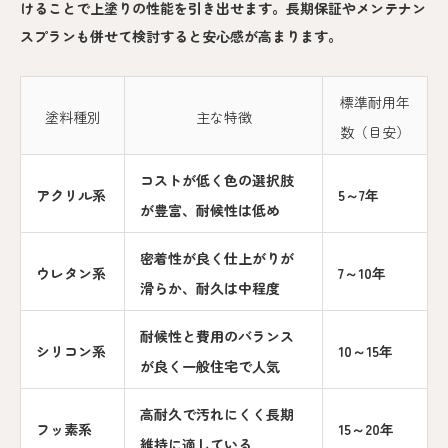
けることで上塗りの性能を引き出せます。長期保証やメンテナン
スプランも併せて検討すると安心感が高まります。
標準耐用年
塗料種別
主な特徴
数（目安）
コストが低く色の選択肢
アクリル系
5～7年
が豊富、耐候性は低め
密着性が良く仕上がりが
ウレタン系
7～10年
滑らか、耐久は中程度
耐候性と費用のバランス
シリコン系
10～15年
が良く一般住宅で人気
高耐久で汚れにくく長期
フッ素系
15～20年
維持に適している