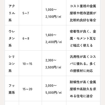
アク
コスト重視の金属
1,000〜
リル
5～7
屋根や既存塗膜が
2,100円/㎡
系
比較的良好な場合
ウレ
密着性が良く、金
1,600〜
タン
6～8
属・セメント瓦な
2,400円/㎡
系
ど幅広く使える
シリ
汎用性が高くコス
2,300〜
コン
10～15
パに優れる。多く
3,500円/㎡
系
の屋根材に対応
耐候性が高く金属
フッ
3,000〜
15～20
屋根や高耐久を求
素系
5,000円/㎡
める住宅に適合