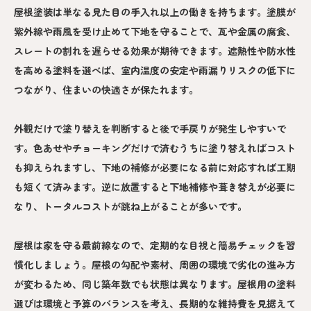
屋根塗装は単なる見た目の手入れ以上の働きを持ちます。塗膜が
紫外線や雨風を受け止めて下地を守ることで、瓦や金属の腐食、
スレートの割れを遅らせる効果が期待できます。遮熱性や防水性
を高める塗料を選べば、室内温度の安定や雨漏りリスクの低下に
つながり、住まいの快適さが保たれます。
外観だけで塗り替えを判断すると後で手戻りが発生しやすいで
す。色あせやチョーキングだけで済むうちに塗り替えればコスト
も抑えられますし、下地の補修が必要になる前に対応すれば工期
も短くて済みます。逆に放置すると下地補修や葺き替えが必要に
なり、トータルコストが跳ね上がることが多いです。
屋根は家を守る最前線なので、定期的な目視と簡易チェックを習
慣化しましょう。屋根の勾配や素材、周囲の環境で劣化の進み方
が変わるため、同じ築年数でも状態は異なります。屋根用の塗料
選びは環境と予算のバランスを考え、長期的な維持費を見据えて