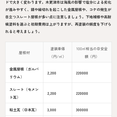
ドで大きく変わります。木更津市は海風の影響で塩分による劣化
が進みやすく、錆や縁切れを起こした金属屋根や、コケの発生が
目立つスレート屋根が多い点に注意しましょう。下地補修や高耐
候塗料を選ぶと初期費用は上がりますが、再塗装の頻度を下げら
れると考えましょう。
塗装単価
100㎡相当の目安金
屋根材
（円/㎡）
額（円）
金属屋根（ガルバ
2,200
220000
リウム）
スレート（セメン
2,200
220000
ト瓦）
粘土瓦（日本瓦）
3,000
300000