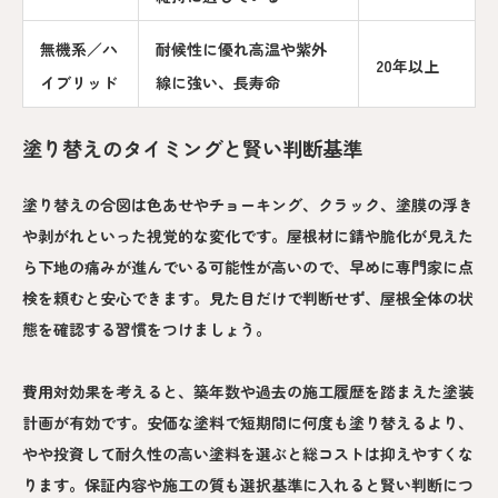
無機系／ハ
耐候性に優れ高温や紫外
20年以上
イブリッド
線に強い、長寿命
塗り替えのタイミングと賢い判断基準
塗り替えの合図は色あせやチョーキング、クラック、塗膜の浮き
や剥がれといった視覚的な変化です。屋根材に錆や脆化が見えた
ら下地の痛みが進んでいる可能性が高いので、早めに専門家に点
検を頼むと安心できます。見た目だけで判断せず、屋根全体の状
態を確認する習慣をつけましょう。
費用対効果を考えると、築年数や過去の施工履歴を踏まえた塗装
計画が有効です。安価な塗料で短期間に何度も塗り替えるより、
やや投資して耐久性の高い塗料を選ぶと総コストは抑えやすくな
ります。保証内容や施工の質も選択基準に入れると賢い判断につ