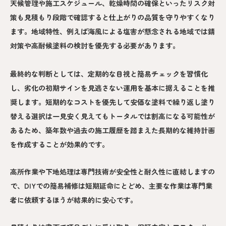
天候管理や施工スケジュール、乾燥時間の確保といったリスク対
策も見積もり段階で確認すると仕上がりの品質を守りやすくなり
ます。地域特性、例えば海風による塩害が懸念される地域では錆
対策や高耐候塗料の検討を優先する必要があります。
最終的な判断としては、定期的な目視と簡易チェックを習慣化
し、劣化の初期サインを見逃さない運用を基本に据えることを推
奨します。短期的なコストを優先して安価な塗料で繰り返し塗り
替える選択は一見安く見えてもトータルでは割高になる可能性が
あるため、築年数や過去の施工履歴を踏まえた長期的な維持計画
を作成することが効果的です。
高所作業や下地処理は専門技術が安全性と耐久性に直結しますの
で、DIYでの簡易補修は短期延命にとどめ、主要な作業は専門業
者に依頼するほうが結果的に安心です。