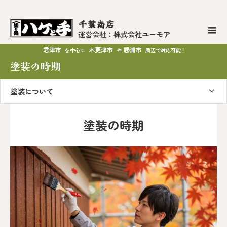
千葉南店
運営会社：株式会社ユーモア
君津市
木更津市
勝浦市
を中心に
や
周辺で対応可能！
塗装の時期
塗装について
塗装の時期