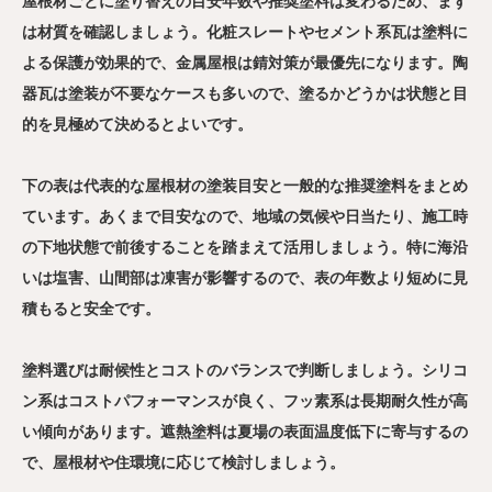
屋根材ごとに塗り替えの目安年数や推奨塗料は変わるため、まず
は材質を確認しましょう。化粧スレートやセメント系瓦は塗料に
よる保護が効果的で、金属屋根は錆対策が最優先になります。陶
器瓦は塗装が不要なケースも多いので、塗るかどうかは状態と目
的を見極めて決めるとよいです。
下の表は代表的な屋根材の塗装目安と一般的な推奨塗料をまとめ
ています。あくまで目安なので、地域の気候や日当たり、施工時
の下地状態で前後することを踏まえて活用しましょう。特に海沿
いは塩害、山間部は凍害が影響するので、表の年数より短めに見
積もると安全です。
塗料選びは耐候性とコストのバランスで判断しましょう。シリコ
ン系はコストパフォーマンスが良く、フッ素系は長期耐久性が高
い傾向があります。遮熱塗料は夏場の表面温度低下に寄与するの
で、屋根材や住環境に応じて検討しましょう。