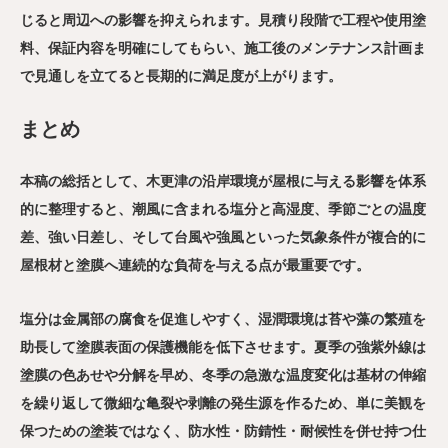
じると周辺への影響を抑えられます。見積り段階で工程や使用塗
料、保証内容を明確にしてもらい、施工後のメンテナンス計画ま
で見通しを立てると長期的に満足度が上がります。
まとめ
本稿の総括として、木更津の沿岸環境が屋根に与える影響を体系
的に整理すると、潮風に含まれる塩分と高湿度、季節ごとの温度
差、強い日差し、そして台風や強風といった気象条件が複合的に
屋根材と塗膜へ連続的な負荷を与える点が最重要です。
塩分は金属部の腐食を促進しやすく、湿潤環境は苔や藻の繁殖を
助長して塗膜表面の保護機能を低下させます。夏季の強紫外線は
塗膜の色あせや分解を早め、冬季の急激な温度変化は基材の伸縮
を繰り返して微細な亀裂や剥離の発生源を作るため、単に美観を
保つための塗装ではなく、防水性・防錆性・耐候性を併せ持つ仕