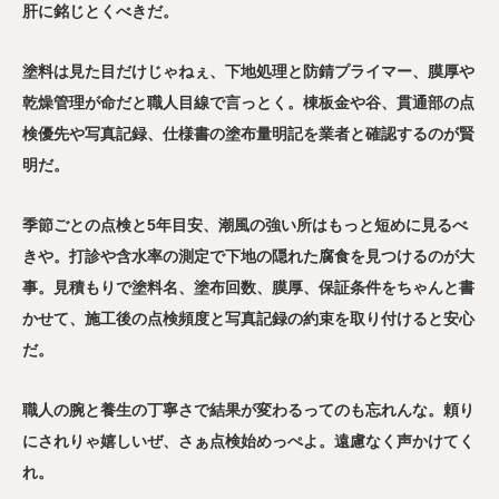
肝に銘じとくべきだ。
塗料は見た目だけじゃねぇ、下地処理と防錆プライマー、膜厚や
乾燥管理が命だと職人目線で言っとく。棟板金や谷、貫通部の点
検優先や写真記録、仕様書の塗布量明記を業者と確認するのが賢
明だ。
季節ごとの点検と5年目安、潮風の強い所はもっと短めに見るべ
きや。打診や含水率の測定で下地の隠れた腐食を見つけるのが大
事。見積もりで塗料名、塗布回数、膜厚、保証条件をちゃんと書
かせて、施工後の点検頻度と写真記録の約束を取り付けると安心
だ。
職人の腕と養生の丁寧さで結果が変わるってのも忘れんな。頼り
にされりゃ嬉しいぜ、さぁ点検始めっぺよ。遠慮なく声かけてく
れ。