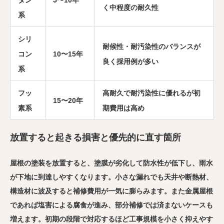
く中程度の耐久性
系
シリ
耐候性・耐汚染性のバランスが
コン
10〜15年
良く採用例が多い
系
フッ
高耐久で耐汚染性に優れるが初
15〜20年
素系
期費用は高め
放置すると起きる損害と優先的に直す箇所
屋根の塗装を放置すると、塗膜が劣化して防水性が低下し、雨水
が下地に到達しやすくなります。小さな漏れでも天井や断熱材、
構造材に波及すると補修費用が一気に膨らみます。また金属屋根
であれば塩害による腐食が進み、部分補修では済まないケースも
増えます。初期の段階で対応するほど工事規模を小さく抑えやす