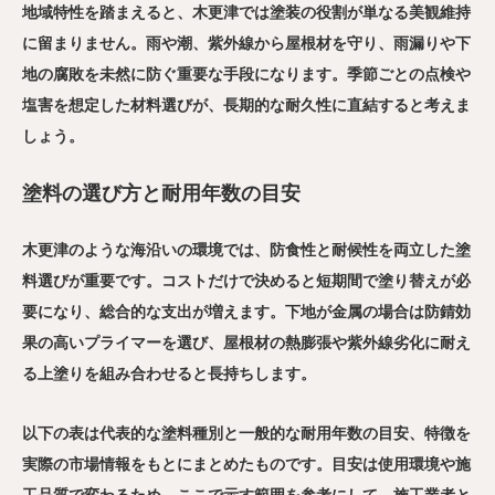
地域特性を踏まえると、木更津では塗装の役割が単なる美観維持
に留まりません。雨や潮、紫外線から屋根材を守り、雨漏りや下
地の腐敗を未然に防ぐ重要な手段になります。季節ごとの点検や
塩害を想定した材料選びが、長期的な耐久性に直結すると考えま
しょう。
塗料の選び方と耐用年数の目安
木更津のような海沿いの環境では、防食性と耐候性を両立した塗
料選びが重要です。コストだけで決めると短期間で塗り替えが必
要になり、総合的な支出が増えます。下地が金属の場合は防錆効
果の高いプライマーを選び、屋根材の熱膨張や紫外線劣化に耐え
る上塗りを組み合わせると長持ちします。
以下の表は代表的な塗料種別と一般的な耐用年数の目安、特徴を
実際の市場情報をもとにまとめたものです。目安は使用環境や施
工品質で変わるため、ここで示す範囲を参考にして、施工業者と