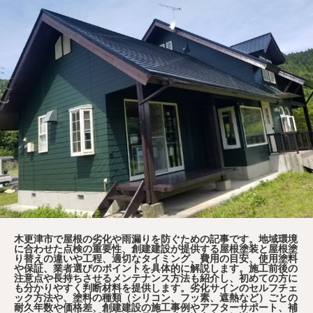
木更津市で屋根の劣化や雨漏りを防ぐための記事です。地域環境
に合わせた点検の重要性、創建建設が提供する屋根塗装と屋根塗
り替えの違いや工程、適切なタイミング、費用の目安、使用塗料
や保証、業者選びのポイントを具体的に解説します。施工前後の
注意点や長持ちさせるメンテナンス方法も紹介し、初めての方に
も分かりやすく判断材料を提供します。劣化サインのセルフチェ
ック方法や、塗料の種類（シリコン、フッ素、遮熱など）ごとの
耐久年数や価格差、創建建設の施工事例やアフターサポート、補