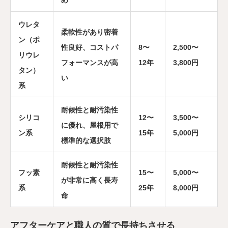
め
ウレタ
柔軟性があり密着
ン（ポ
性良好、コストパ
8〜
2,500〜
リウレ
フォーマンスが高
12年
3,800円
タン）
い
系
耐候性と耐汚染性
シリコ
12〜
3,500〜
に優れ、屋根用で
ン系
15年
5,000円
標準的な選択肢
耐候性と耐汚染性
フッ素
15〜
5,000〜
が非常に高く長寿
系
25年
8,000円
命
アフターケアと職人の質で長持ちさせる