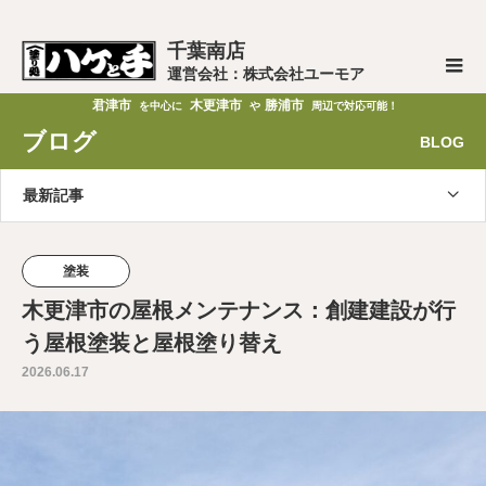
千葉南店
運営会社：株式会社ユーモア
君津市
木更津市
勝浦市
を中心に
や
周辺で対応可能！
ブログ
BLOG
最新記事
塗装
木更津市の屋根メンテナンス：創建建設が行
う屋根塗装と屋根塗り替え
2026.06.17