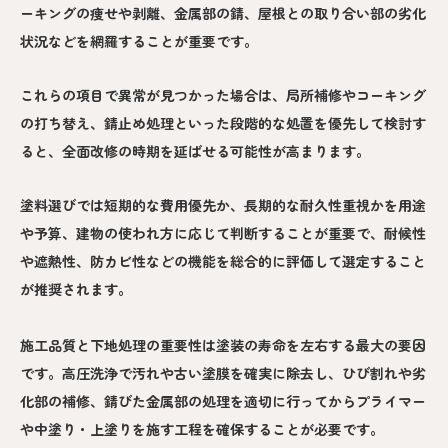
ーキングの痩せや剥離、金属部の錆、屋根との取り合い部の劣化
状況などを網羅することが重要です。
これらの項目で異常が見つかった場合は、局所補修やコーキング
の打ち替え、錆止め処理といった段階的な処置を優先して検討す
ると、全面改修の時期を延ばせる可能性が高まります。
塗料選びでは短期的な費用優先か、長期的な耐久性重視かを用途
や予算、建物の使われ方に応じて判断することが重要で、耐候性
や遮熱性、防カビ性などの機能を総合的に評価して選定すること
が推奨されます。
施工品質と下地処理の重要性は塗装の寿命を左右する最大の要因
です。高圧洗浄で汚れや古い塗膜を確実に除去し、ひび割れや劣
化部の補修、錆びた金属部の処理を適切に行ってからプライマー
や中塗り・上塗りを施す工程を確保することが必要です。