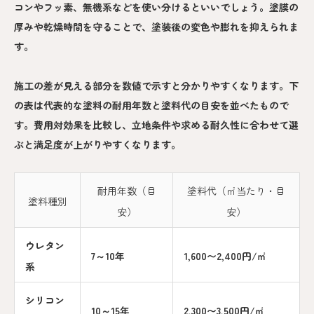
コンやフッ素、無機系などを使い分けるといいでしょう。塗膜の
厚みや乾燥時間を守ることで、塗装後の変色や膨れを抑えられま
す。
施工の差が見える部分を数値で示すと分かりやすくなります。下
の表は代表的な塗料の耐用年数と塗料代の目安を並べたもので
す。費用対効果を比較し、立地条件や求める耐久性に合わせて選
ぶと満足度が上がりやすくなります。
耐用年数（目
塗料代（㎡当たり・目
塗料種別
安）
安）
ウレタン
7～10年
1,600〜2,400円/㎡
系
シリコン
10～15年
2,300〜3,500円/㎡