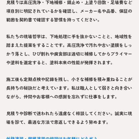
見積りは高圧洗浄・下地補修・錆止め・上塗り回数・足場費など
項目別に明記されているかを確認し、メーカー名や品番、保証の
範囲を契約書で確認する習慣を持ってください。
私たちの現場哲学は、下地処理に手を抜かないことと、地域性を
踏まえた提案をすることです。高圧洗浄で汚れや古い塗膜をしっ
かり落とし、ひび割れや腐食部は適切に補修してからプライマー
や塗料を選定すると、塗料本来の性能が発揮されます。
施工後も定期点検や記録を残し、小さな補修を積み重ねることが
長持ちの秘訣だと考えています。私は職人として弱さと向き合い
ながら、仲間やお客様への感謝を忘れずに仕事をします。
見積りや診断で迷われたら遠慮なく相談してください。誠実に現
場を診て、最適な方法で恩返しできるよう努めます。
外壁塗装・屋根塗装の相談はお気軽にどうぞ♪