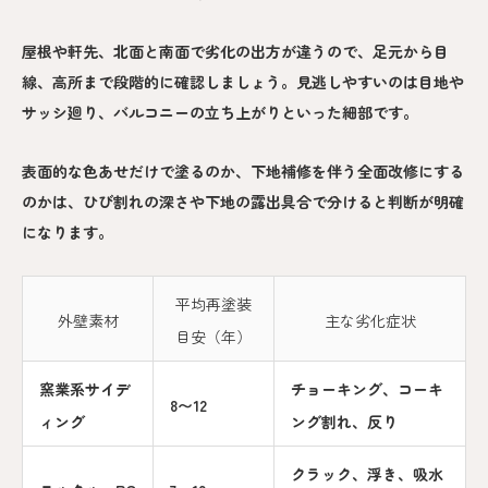
屋根や軒先、北面と南面で劣化の出方が違うので、足元から目
線、高所まで段階的に確認しましょう。見逃しやすいのは目地や
サッシ廻り、バルコニーの立ち上がりといった細部です。
表面的な色あせだけで塗るのか、下地補修を伴う全面改修にする
のかは、ひび割れの深さや下地の露出具合で分けると判断が明確
になります。
平均再塗装
外壁素材
主な劣化症状
目安（年）
窯業系サイデ
チョーキング、コーキ
8〜12
ィング
ング割れ、反り
クラック、浮き、吸水