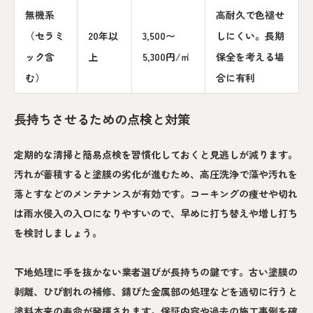
無機系
高耐久で色褪せ
（セラミ
20年以
3,500〜
しにくい。長期
ック含
上
5,300円/㎡
保全を考える場
む）
合に有利
長持ちさせるための点検と対策
定期的な清掃と簡易点検を習慣化しておくと見逃しが減ります。
汚れが蓄積すると塗膜の劣化が進むため、高圧洗浄で藻や汚れを
落とすなどのメンテナンスが有効です。コーキングの痩せや切れ
は雨水侵入の入口になりやすいので、早めに打ち替えや増し打ち
を検討しましょう。
下地処理に手を抜かない業者選びが長持ちの鍵です。古い塗膜の
剥離、ひび割れの補修、錆びた金属部の処理などを適切に行うと
塗料本来の寿命が発揮されます。保証内容や過去の施工事例を確