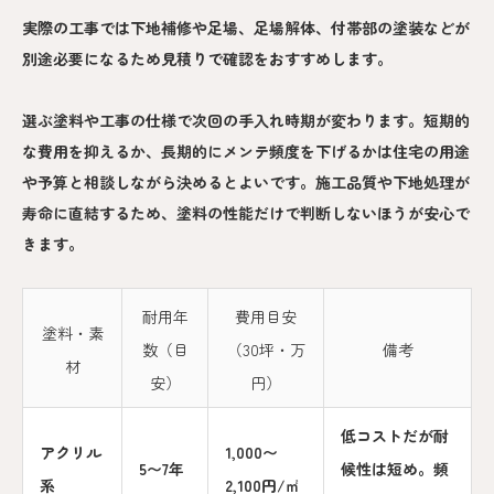
実際の工事では下地補修や足場、足場解体、付帯部の塗装などが
別途必要になるため見積りで確認をおすすめします。
選ぶ塗料や工事の仕様で次回の手入れ時期が変わります。短期的
な費用を抑えるか、長期的にメンテ頻度を下げるかは住宅の用途
や予算と相談しながら決めるとよいです。施工品質や下地処理が
寿命に直結するため、塗料の性能だけで判断しないほうが安心で
きます。
耐用年
費用目安
塗料・素
数（目
（30坪・万
備考
材
安）
円）
低コストだが耐
アクリル
1,000〜
5〜7年
候性は短め。頻
系
2,100円/㎡