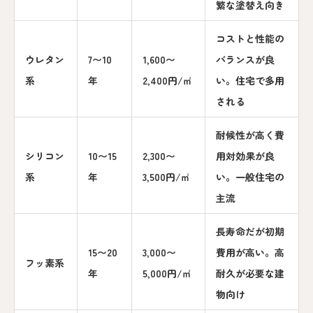
繁な塗替え向き
コストと性能の
ウレタン
7〜10
1,600〜
バランスが良
系
年
2,400円/㎡
い。住宅で多用
される
耐候性が高く費
シリコン
10〜15
2,300〜
用対効果が良
系
年
3,500円/㎡
い。一般住宅の
主流
長寿命だが初期
15〜20
3,000〜
費用が高い。高
フッ素系
年
5,000円/㎡
耐久が必要な建
物向け