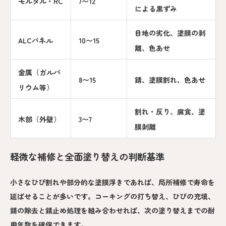
モルタル・RC
7〜12
による黒ずみ
目地の劣化、塗膜の剥
ALCパネル
10〜15
離、色あせ
金属（ガルバ
8〜15
錆、塗膜割れ、色あせ
リウム等）
割れ・反り、腐食、塗
木部（外壁）
3〜7
膜剥離
軽微な補修と全面塗り替えの判断基準
小さなひび割れや部分的な塗膜浮きであれば、局所補修で寿命を
延ばせることが多いです。コーキングの打ち替え、ひびの充填、
錆の除去と錆止め処理を組み合わせれば、次の塗り替えまでの耐
用年数を確保できます。