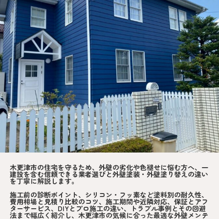
木更津市の住宅を守るため、外壁の劣化や色褪せに悩む方へ、一
建設を含む信頼できる業者選びと外壁塗装・外壁塗り替えの違い
を丁寧に解説します。
施工前の診断ポイント、シリコン・フッ素など塗料別の耐久性、
費用相場と見積り比較のコツ、施工期間や近隣対応、保証とアフ
ターサービス、DIYとプロ施工の違い、トラブル事例とその回避
法まで幅広く紹介し、木更津市の気候に合った最適な外壁メンテ