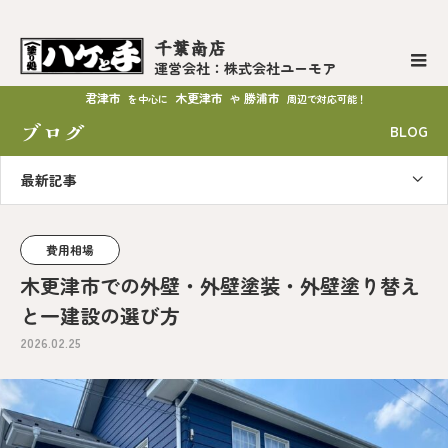
千葉南店
運営会社：株式会社ユーモア
君津市
木更津市
勝浦市
を中心に
や
周辺で対応可能！
ブログ
BLOG
最新記事
費用相場
木更津市での外壁・外壁塗装・外壁塗り替え
と一建設の選び方
2026.02.25