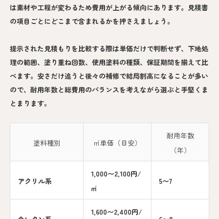
は素材や工程が変わるため費用が上がる傾向にあります。見積書
の項目ごとにどこまで含まれるかを押さえましょう。
提示された見積もりを比較する際は単価だけで判断せず、下地処
理の範囲、塗り重ね回数、使用塗料の種類、保証期間を揃えて比
べます。安さだけ追うと後々の補修で結局割高になることが多い
ので、耐用年数と総費用のバランスを考えながら選ぶと手堅くま
とまります。
耐用年数
塗料種別
㎡単価（目安）
（年）
1,000〜2,100円/
アクリル系
5〜7
㎡
1,600〜2,400円/