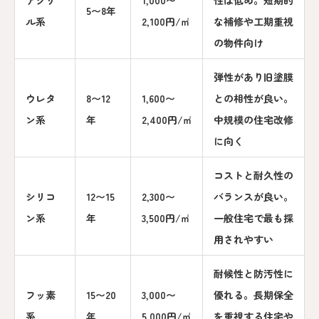
アクリ
1,000〜
性は低め。短期的
5〜8年
ル系
2,100円/㎡
な補修や工期重視
の物件向け
弾性があり旧塗膜
ウレタ
8〜12
1,600〜
との相性が良い。
ン系
年
2,400円/㎡
中規模の住宅改修
に向く
コストと耐久性の
シリコ
12〜15
2,300〜
バランスが良い。
ン系
年
3,500円/㎡
一般住宅で最も採
用されやすい
耐候性と防汚性に
フッ素
15〜20
3,000〜
優れる。長期保全
系
年
5,000円/㎡
を重視する住宅や