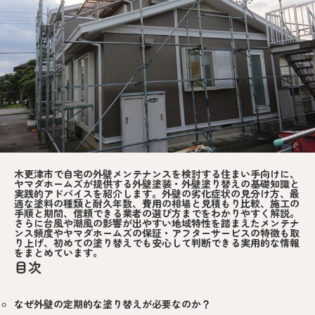
木更津市で自宅の外壁メンテナンスを検討する住まい手向けに、
ヤマダホームズが提供する外壁塗装・外壁塗り替えの基礎知識と
実践的アドバイスを紹介します。外壁の劣化症状の見分け方、最
適な塗料の種類と耐久年数、費用の相場と見積もり比較、施工の
手順と期間、信頼できる業者の選び方までをわかりやすく解説。
さらに台風や潮風の影響が出やすい地域特性を踏まえたメンテナ
ンス頻度やヤマダホームズの保証・アフターサービスの特徴も取
り上げ、初めての塗り替えでも安心して判断できる実用的な情報
をまとめています。
目次
なぜ外壁の定期的な塗り替えが必要なのか？