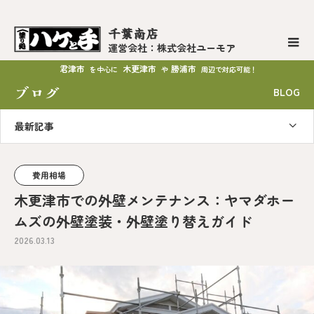
千葉南店
運営会社：株式会社ユーモア
君津市
木更津市
勝浦市
を中心に
や
周辺で対応可能！
ブログ
BLOG
最新記事
費用相場
木更津市での外壁メンテナンス：ヤマダホー
ムズの外壁塗装・外壁塗り替えガイド
2026.03.13