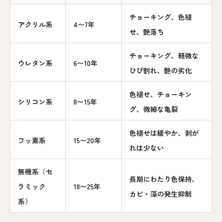
チョーキング、色褪
アクリル系
4〜7年
せ、艶落ち
チョーキング、軽微な
ウレタン系
6〜10年
ひび割れ、艶の劣化
色褪せ、チョーキン
シリコン系
8〜15年
グ、微細な亀裂
色褪せは緩やか、剥が
フッ素系
15〜20年
れは少ない
無機系（セ
長期にわたり色保持、
ラミック
18〜25年
カビ・藻の発生抑制
系）