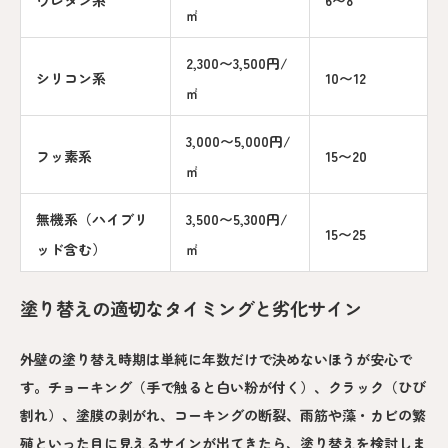
ウレタン系
6〜8
㎡
2,300〜3,500円/
シリコン系
10〜12
㎡
3,000〜5,000円/
フッ素系
15〜20
㎡
無機系（ハイブリ
3,500〜5,300円/
15〜25
ッド含む）
㎡
塗り替えの適切なタイミングと劣化サイン
外壁の塗り替え時期は単純に年数だけで決めないほうが安心で
す。チョーキング（手で触ると白い粉が付く）、クラック（ひび
割れ）、塗膜の剥がれ、コーキングの断裂、雨筋や藻・カビの繁
殖といった目に見えるサインが出てきたら、塗り替えを検討しま