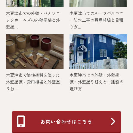
木更津市での外壁・パナソニ
木更津市でのルーフバルコニ
ックホームズの外壁塗装と外
ー防水工事の費用相場と見積
壁塗...
りガ...
木更津市で油性塗料を使った
木更津市での外壁・外壁塗
外壁塗装：費用相場と外壁塗
装・外壁塗り替えと一建設の
り替...
選び方
お問い合わせはこちら