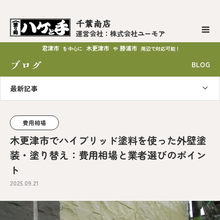
千葉南店
運営会社：株式会社ユーモア
君津市
木更津市
勝浦市
を中心に
や
周辺で対応可能！
ブログ
BLOG
最新記事
費用相場
木更津市でハイブリッド塗料を使った外壁塗
装・塗り替え：費用相場と業者選びのポイン
ト
2025.09.21