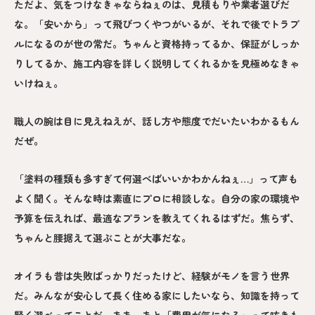
ただよ、気をつけなきゃならねぇのは、見積もりや業者選びだ
な。「安いから」って飛びつくやつがいるが、それで後でトラブ
ルになるのが世の常だ。ちゃんと資格持ってるか、保証がしっか
りしてるか、施工内容を詳しく説明してくれるかを見極めなきゃ
いけねぇ。
職人の腕は目に見えねえが、話し方や態度でだいたいわかるもん
だぜ。
「塗料の種類も多すぎて何選べばいいかわかんねぇ…」って声も
よく聞く。そんな時は素直にプロに相談しな。自分の家の環境や
予算を伝えれば、最適なプランを教えてくれるはずだ。焦らず、
ちゃんと腰据えて選ぶことが大事だな。
オイラも昔は失敗ばっかりだったけど、経験がモノを言う世界
だ。みんなが安心して長く住める家にしたいなら、知識を持って
賢く選べってことだ。ああ、あと「費用が気になる」って呟きも