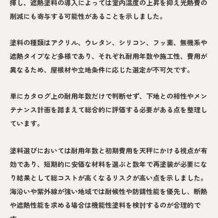
揮し、遮熱塗料の導入によっては室内温度の上昇を抑え光熱費の
削減にも寄与する可能性があることを示しました。
塗料の種類はアクリル、ウレタン、シリコン、フッ素、無機系や
遮熱タイプなど多様であり、それぞれ耐用年数や施工性、費用が
異なるため、屋根材や立地条件に応じた選定が不可欠です。
単にカタログ上の耐用年数だけで判断せず、下地との相性やメン
テナンス計画を踏まえて総合的に評価する必要がある点を整理し
ています。
塗料選びにおいては耐用年数と初期費用を天秤にかける視点が有
効であり、短期的に安価な材料を選ぶと数年で再塗装が必要にな
り結果として総コストが高くなるリスクが高い点を示しました。
海沿いや紫外線が強い地域では耐候性や防錆性能を優先し、断熱
や遮熱性能を求める場合は機能性塗料を検討するのが合理的で