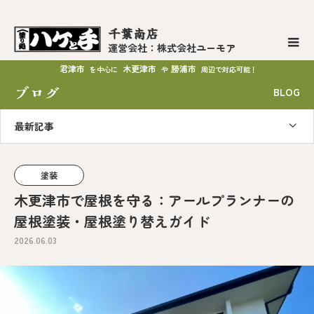
千葉南店
運営会社：株式会社ユーモア
君津市
木更津市
勝浦市
を中心に
や
周辺で対応可能！
ブログ
BLOG
最新記事
塗装
木更津市で屋根を守る：アールプランナーの
屋根塗装・屋根塗り替えガイド
2026.06.03