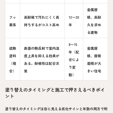
金属屋
フッ
高耐候で汚れにくく長
12〜20
根、高耐
素系
持ちするがコスト高め
年
久を求め
る建物
8〜15
遮熱
表面の熱反射で室内温
金属屋
年（配
塗料
度上昇を抑える効果が
根、屋根
合によ
（複
ある。耐候性は配合次
面積が大
り変
合）
第
きい住宅
動）
塗り替えのタイミングと施工で押さえるべきポイ
ント
塗り替えのタイミングは目に見える劣化サインと年数の両方で判