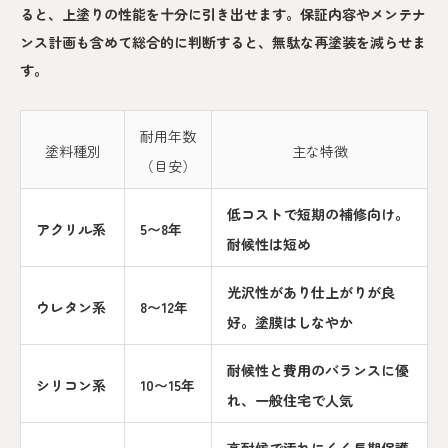
ると、上塗りの性能を十分に引き出せます。保証内容やメンテナ
ンス計画も含めて総合的に判断すると、無駄な再塗装を減らせま
す。
耐用年数
塗料種別
主な特徴
（目安）
低コストで短期の補修向け。
アクリル系
5〜8年
耐候性は短め
光沢性があり仕上がりが良
ウレタン系
8〜12年
好。塗膜はしなやか
耐候性と費用のバランスに優
シリコン系
10〜15年
れ、一般住宅で人気
高耐候で汚れにくく長期保護