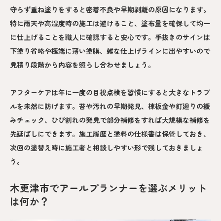
守らず重ね塗りをすると密着不良や早期剥離の原因になります。
特に雨天や高湿度時の施工は避けること、塗布量を確保して均一
に仕上げることを職人に確認すると安心です。手抜きのサインは
下塗り省略や極端に薄い塗膜、雑な仕上げラインに出やすいので
見積り段階から内容を照らし合わせましょう。
アフターケアは年に一度の目視点検を習慣にすると大きなトラブ
ルを未然に防げます。苔や汚れの早期発見、棟板金や釘廻りの緩
みチェック、ひび割れの発見で部分補修をすれば大規模な補修を
先延ばしにできます。施工履歴と塗料の仕様書は保管しておき、
次回の塗替え時に施工者と相談しやすい形で残しておきましょ
う。
木更津市でアールプランナーを選ぶメリット
は何か？