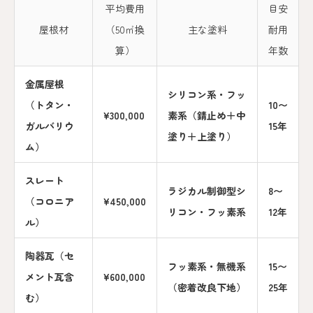
平均費用
目安
屋根材
（50㎡換
主な塗料
耐用
算）
年数
金属屋根
シリコン系・フッ
（トタン・
10〜
¥300,000
素系（錆止め＋中
ガルバリウ
15年
塗り＋上塗り）
ム）
スレート
ラジカル制御型シ
8〜
（コロニア
¥450,000
リコン・フッ素系
12年
ル）
陶器瓦（セ
フッ素系・無機系
15〜
メント瓦含
¥600,000
（密着改良下地）
25年
む）