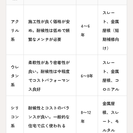
スレー
アク
施工性が良く価格が安
ト、金属
4〜6
リル
め。耐候性は低めで頻
屋根（短
年
系
繁なメンテが必要
期補修向
け）
柔軟性があり密着性が
スレー
ウレ
良い。耐候性は中程度
ト、金属
タン
6〜8年
でコストパフォーマン
屋根、コ
系
ス良好
ロニアル
金属屋
シリ
耐候性とコストのバラ
8〜12
根、スレ
コン
ンスが良い。一般的な
年
ート、モ
系
住宅で広く使われる
ルタル