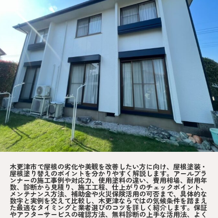
木更津市で屋根の劣化や美観を改善したい方に向け、屋根塗装・
屋根塗り替えのポイントを分かりやすく解説します。アールプラ
ンナーの施工事例や対応力、使用塗料の違い、費用相場、耐用年
数、診断から見積り、施工工程、仕上がりのチェックポイント、
メンテナンス方法、補助金や火災保険活用の可否まで、具体的な
数字と実例を交えて比較し、木更津ならではの気候条件を踏まえ
た最適なタイミングと業者選びのコツを詳しく紹介します。保証
やアフターサービスの確認方法、無料診断の上手な活用法、よく