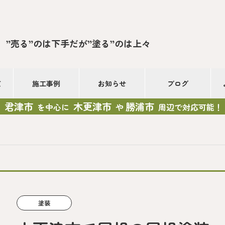
”売る”のは下手だが”塗る”のは上々
て
施工事例
お知らせ
ブログ
君津市
木更津市
勝浦市
を中心に
や
周辺で対応可能！
塗装