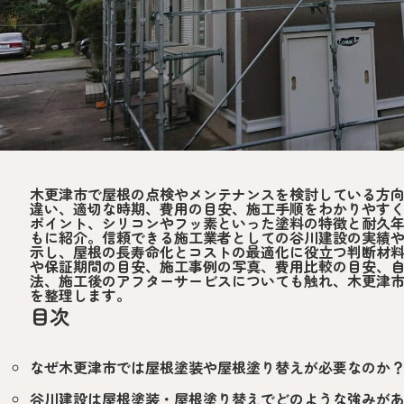
木更津市で屋根の点検やメンテナンスを検討している方
違い、適切な時期、費用の目安、施工手順をわかりやす
ポイント、シリコンやフッ素といった塗料の特徴と耐久
もに紹介。信頼できる施工業者としての谷川建設の実績
示し、屋根の長寿命化とコストの最適化に役立つ判断材
や保証期間の目安、施工事例の写真、費用比較の目安、
法、施工後のアフターサービスについても触れ、木更津
を整理します。
目次
なぜ木更津市では屋根塗装や屋根塗り替えが必要なのか
谷川建設は屋根塗装・屋根塗り替えでどのような強みが