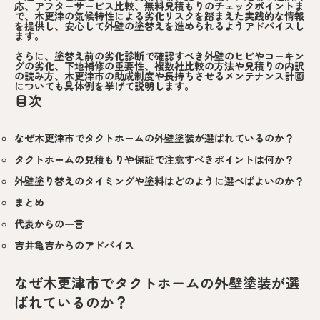
応、アフターサービス比較、無料見積もりのチェックポイントま
で、木更津の気候特性による劣化リスクを踏まえた実践的な情報
を提供し、安心して外壁の塗替えを進められるようアドバイスし
ます。
さらに、塗替え前の劣化診断で確認すべき外壁のヒビやコーキン
グの劣化、下地補修の重要性、複数社比較の方法や見積りの内訳
の読み方、木更津市の助成制度や長持ちさせるメンテナンス計画
についても具体例を挙げて説明します。
目次
なぜ木更津市でタクトホームの外壁塗装が選ばれているのか？
タクトホームの見積もりや保証で注意すべきポイントは何か？
外壁塗り替えのタイミングや塗料はどのように選べばよいのか？
まとめ
代表からの一言
吉井亀吉からのアドバイス
なぜ木更津市でタクトホームの外壁塗装が選
ばれているのか？