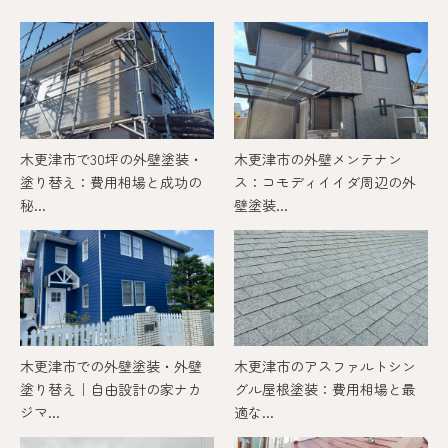
木更津市で30坪の外壁塗装・
木更津市の外壁メンテナン
塗り替え：費用相場と成功の
ス：コモディイイダ周辺の外
秘...
壁塗装...
木更津市での外壁塗装・外壁
木更津市のアスファルトシン
塗り替え｜自由設計の家ナカ
グル屋根塗装：費用相場と最
ジマ...
適な...