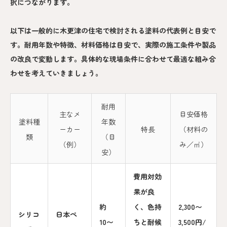
択につながります。
以下は一般的に木更津の住宅で検討される塗料の代表例と目安で
す。耐用年数や特徴、材料価格は目安で、実際の施工条件や製品
の改良で変動します。具体的な現場条件に合わせて最適な組み合
わせを考えていきましょう。
耐用
主なメ
目安価格
塗料種
年数
ーカー
特長
（材料の
類
（目
（例）
み／㎡）
安）
費用対効
果が良
約
く、色持
2,300〜
シリコ
日本ペ
10〜
ちと耐候
3,500円/