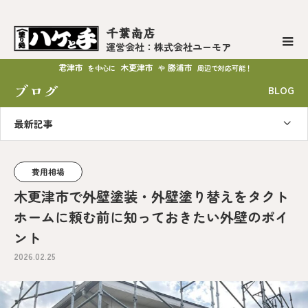
千葉南店
運営会社：株式会社ユーモア
君津市
木更津市
勝浦市
を中心に
や
周辺で対応可能！
ブログ
BLOG
最新記事
費用相場
木更津市で外壁塗装・外壁塗り替えをタクト
ホームに頼む前に知っておきたい外壁のポイ
ント
2026.02.25