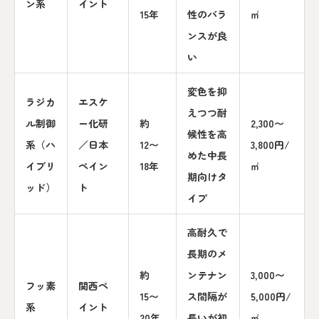
ン系
イント
15年
性のバラ
㎡
ンスが良
い
変色を抑
ラジカ
エスケ
えつつ耐
ル制御
ー化研
約
2,300〜
候性を高
系（ハ
／日本
12〜
3,800円/
めた中長
イブリ
ペイン
18年
㎡
期向けタ
ッド）
ト
イプ
高耐久で
長期のメ
約
ンテナン
3,000〜
フッ素
関西ペ
15〜
ス間隔が
5,000円/
系
イント
20年
長いが初
㎡