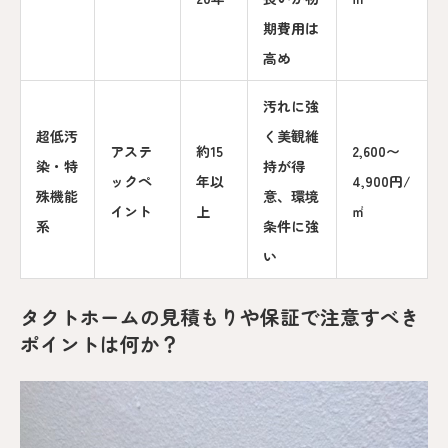
期費用は
高め
汚れに強
超低汚
く美観維
アステ
約15
2,600〜
染・特
持が得
ックペ
年以
4,900円/
殊機能
意、環境
イント
上
㎡
系
条件に強
い
タクトホームの見積もりや保証で注意すべき
ポイントは何か？