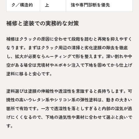
ク／構造的
上
強や専門診断を優先
補修と塗装での実務的な対策
補修はクラックの原因に合わせて段階を踏むと再発を抑えやすく
なります。まずはクラック周辺の清掃と劣化塗膜の除去を徹底
し、拡大が必要ならルーティングで形を整えます。深い割れや中
空がある場合は充填材やエポキシ注入で下地を固めてから仕上げ
塗料に移ると安心です。
塗料選びは塗膜の伸縮性や透湿性を意識すると長持ちします。可
撓性の高いウレタン系やシリコン系の弾性塗料は、動きの大きい
箇所で有効です。一方で透湿性を落としすぎると内部の湿気が逃
げにくくなるので、下地の通気性や素材に合わせて選ぶと良いで
す。