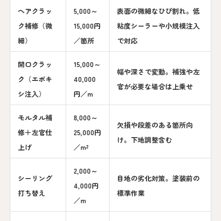
ヘアクラッ
5,000～
表面の微細なひび割れ。低
ク補修（微
15,000円
粘度シーラーや小規模注入
細）
／箇所
で対応
開口クラッ
15,000～
幅や深さで変動。補強や左
ク（エポキ
40,000
官が必要な場合は上乗せ
シ注入）
円／m
モルタル補
8,000～
欠損や段差のある箇所向
修＋左官仕
25,000円
け。下地調整含む
上げ
／m²
2,000～
シーリング
目地の劣化対策。塗装前の
4,000円
打ち替え
標準作業
／m