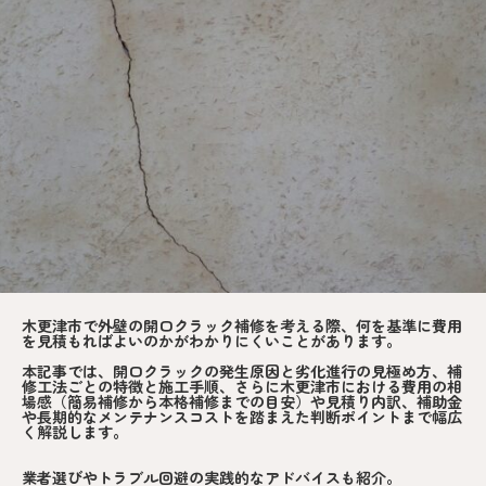
木更津市で外壁の開口クラック補修を考える際、何を基準に費用
を見積もればよいのかがわかりにくいことがあります。
本記事では、開口クラックの発生原因と劣化進行の見極め方、補
修工法ごとの特徴と施工手順、さらに木更津市における費用の相
場感（簡易補修から本格補修までの目安）や見積り内訳、補助金
や長期的なメンテナンスコストを踏まえた判断ポイントまで幅広
く解説します。
業者選びやトラブル回避の実践的なアドバイスも紹介。