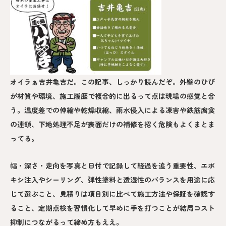
オイラぁ吉井亀吉だ。この記事、しっかり読んだぞ。外壁のひび
が材質や環境、施工履歴で複合的に出るって点は現場の感覚と合
う。温度差での伸縮や乾燥収縮、雨水侵入による凍害や鉄筋腐食
の連鎖、下地処理不足が表面だけの補修を招く危険もよくまとま
ってる。
幅・深さ・走向を写真と日付で記録して経過を追う重要性、エポ
キシ注入やシーリング、弾性塗料と透湿性のバランスを用途に応
じて選ぶこと、見積りは項目別に比べて施工方法や保証を確認す
ること、定期点検を習慣化して早めに手を打つことが結局コスト
抑制につながるって締め方もええ。