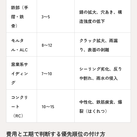
鉄部（手
錆の拡大、穴あき、構
摺・鉄
3〜5
造強度の低下
骨）
モルタ
クラック拡大、雨漏
8〜12
ル・ALC
り、表面の剥離
窯業系サ
シーリング劣化、反り
イディン
7〜10
や割れ、雨水の侵入
グ
コンクリ
中性化、鉄筋腐食、爆
ート
10〜15
裂（はくれつ）
（RC）
費用と工期で判断する優先順位の付け方