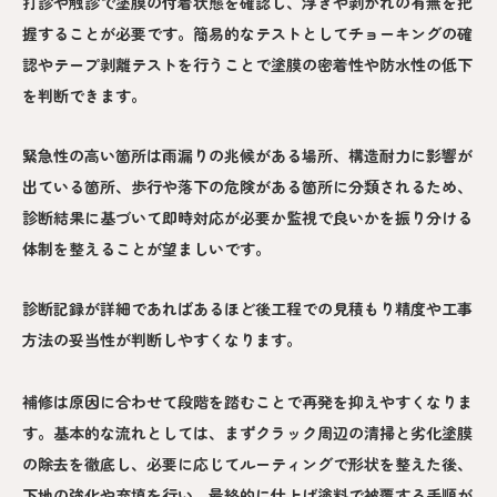
打診や触診で塗膜の付着状態を確認し、浮きや剥がれの有無を把
握することが必要です。簡易的なテストとしてチョーキングの確
認やテープ剥離テストを行うことで塗膜の密着性や防水性の低下
を判断できます。
緊急性の高い箇所は雨漏りの兆候がある場所、構造耐力に影響が
出ている箇所、歩行や落下の危険がある箇所に分類されるため、
診断結果に基づいて即時対応が必要か監視で良いかを振り分ける
体制を整えることが望ましいです。
診断記録が詳細であればあるほど後工程での見積もり精度や工事
方法の妥当性が判断しやすくなります。
補修は原因に合わせて段階を踏むことで再発を抑えやすくなりま
す。基本的な流れとしては、まずクラック周辺の清掃と劣化塗膜
の除去を徹底し、必要に応じてルーティングで形状を整えた後、
下地の強化や充填を行い、最終的に仕上げ塗料で被覆する手順が