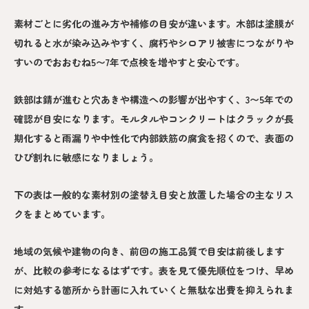
素材ごとに劣化の進み方や補修の目安が違います。木部は塗膜が
切れると水が染み込みやすく、腐朽やシロアリ被害につながりや
すいのでおおむね5〜7年で点検を増やすと安心です。
鉄部は錆が進むと穴あきや構造への影響が出やすく、3〜5年での
確認が目安になります。モルタルやコンクリートはクラックが長
期化すると雨漏りや中性化で内部鉄筋の腐食を招くので、表面の
ひび割れに敏感になりましょう。
下の表は一般的な素材別の塗替え目安と放置した場合の主なリス
クをまとめています。
地域の気候や建物の向き、前回の施工品質で目安は前後します
が、比較の参考になるはずです。表を見て優先順位をつけ、早め
に対処する箇所から計画に入れていくと無駄な出費を抑えられま