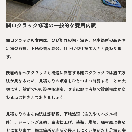
開口クラック修理の一般的な費用内訳
開口クラックの費用は、ひび割れの幅・深さ、発生箇所の高さや
足場の有無、下地の傷み具合、仕上げの仕様で大きく変わりま
す。
表面的なヘアクラックと構造に影響する開口クラックでは施工方
法が異なるため、見積もりの項目をひとつずつ確認することが大
切です。診断での打診や幅測定、写真記録の有無で診断精度が変
わる点は押さえておきましょう。
見積もりの主な内訳は診断費、下地処理（注入やモルタル補
修）、シーリング交換、左官仕上げ、塗装、足場、廃材処理費な
どになります。施工箇所が高所や侵入しにくい場所だと足場と安