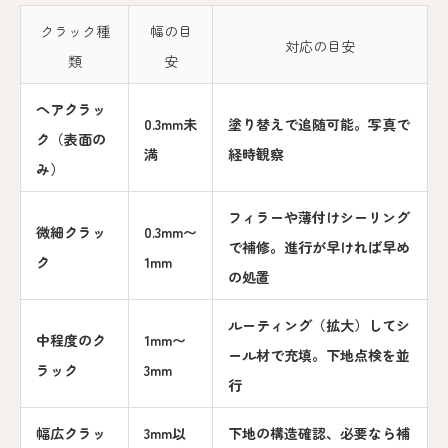
クラック種
幅の目
対応の目安
類
安
ヘアクラッ
0.3mm未
塗り替えで追随可能。写真で
ク（表面の
満
経時観察
み）
フィラーや薄付けシーリング
微細クラッ
0.3mm〜
で補修。進行が早ければ早め
ク
1mm
の処置
ルーティング（拡大）してシ
中程度のク
1mm〜
ール材で充填。下地点検を並
ラック
3mm
行
幅広クラッ
3mm以
下地の構造確認、必要なら補