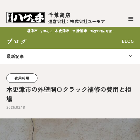
千葉南店
運営会社：株式会社ユーモア
君津市
木更津市
勝浦市
を中心に
や
周辺で対応可能！
ブログ
BLOG
最新記事
費用相場
木更津市の外壁開口クラック補修の費用と相
場
2026.02.18