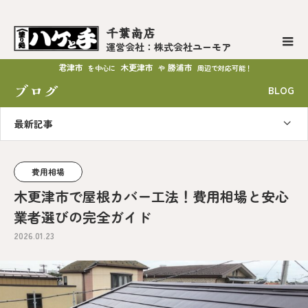
千葉南店
運営会社：株式会社ユーモア
君津市
木更津市
勝浦市
を中心に
や
周辺で対応可能！
ブログ
BLOG
最新記事
費用相場
木更津市で屋根カバー工法！費用相場と安心
業者選びの完全ガイド
2026.01.23