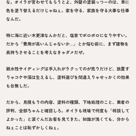
な。オイラが言わせてもらうとよ、外壁の塗装っつーのは、単に
色を塗り替えるだけじゃねぇ。家を守る、家族を守る大事な仕事
なんだ。
特に海に近い木更津なんかだと、塩害でボロボロになりやすい。
だから「費用が高いんじゃないか…」とか悩む前に、まず建物を
長持ちさせることを考えなきゃダメだぜ。
親水性サイディングは手入れがラクってのが売りだけど、放置す
りゃコケや藻は生えるし、塗料選びを間違えりゃせっかくの効果
も台無しだ。
だから、見積もりの内容、塗料の種類、下地処理のこと、業者の
評判、全部ちゃんと確認しろ。オイラも現場で何度も「相談して
よかった」と涙ぐんだお客を見てきた。知識が浅くても、分から
ねぇことは恥ずかしくねぇ。