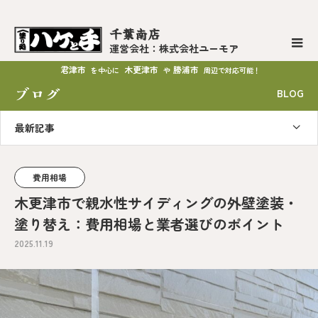
千葉南店
運営会社：株式会社ユーモア
君津市
木更津市
勝浦市
を中心に
や
周辺で対応可能！
ブログ
BLOG
最新記事
費用相場
木更津市で親水性サイディングの外壁塗装・
塗り替え：費用相場と業者選びのポイント
2025.11.19